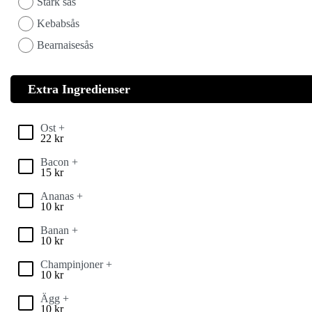
Stark sås
Kebabsås
Bearnaisesås
Extra Ingredienser
Ost +
22
kr
Bacon +
15
kr
Ananas +
10
kr
Banan +
10
kr
Champinjoner +
10
kr
Ägg +
10
kr