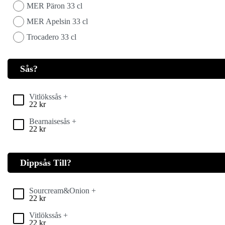
MER Päron 33 cl
MER Apelsin 33 cl
Trocadero 33 cl
Sås?
Vitlökssås +
22
kr
Bearnaisesås +
22
kr
Dippsås Till?
Sourcream&Onion +
22
kr
Vitlökssås +
22
kr