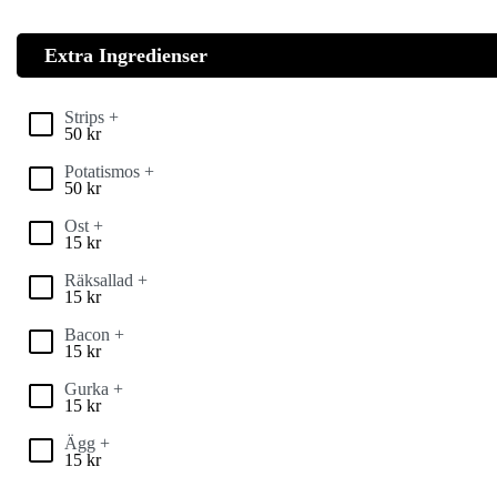
Extra Ingredienser
Strips +
50
kr
Potatismos +
50
kr
Ost +
15
kr
Räksallad +
15
kr
Bacon +
15
kr
Gurka +
15
kr
Ägg +
15
kr