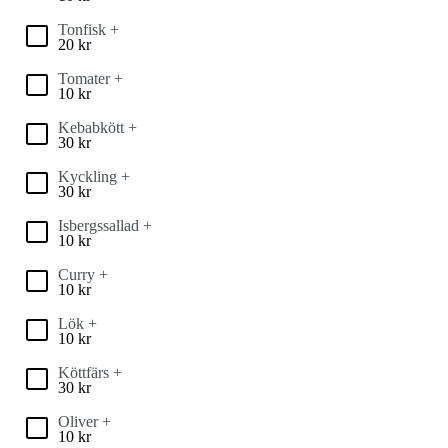
Tonfisk +
20
kr
Tomater +
10
kr
Kebabkött +
30
kr
Kyckling +
30
kr
Isbergssallad +
10
kr
Curry +
10
kr
Lök +
10
kr
Köttfärs +
30
kr
Oliver +
10
kr