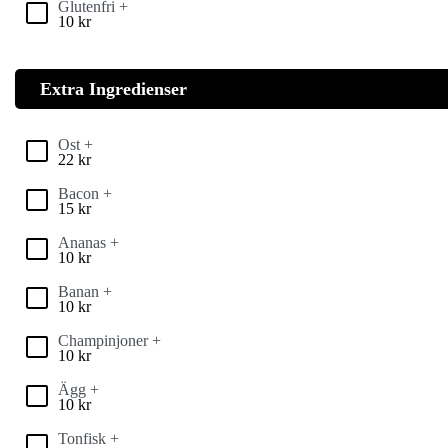
Glutenfri +
10
kr
Extra Ingredienser
Ost +
22
kr
Bacon +
15
kr
Ananas +
10
kr
Banan +
10
kr
Champinjoner +
10
kr
Ägg +
10
kr
Tonfisk +