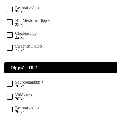
Bearnaisesås +
22
kr
Hot Mexicana dipp +
22
kr
Cheddardipp +
22
kr
Sweet chili dipp +
22
kr
Dippsås Till?
Sourcreamdipp +
20
kr
Vitlökssås +
20
kr
Bearnaisesås +
20
kr