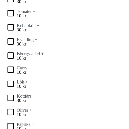
30
kr
Tomater +
10
kr
Kebabkött +
30
kr
Kyckling +
30
kr
Isbergssallad +
10
kr
Curry +
10
kr
Lök +
10
kr
Köttfärs +
30
kr
Oliver +
10
kr
Paprika +
10
kr